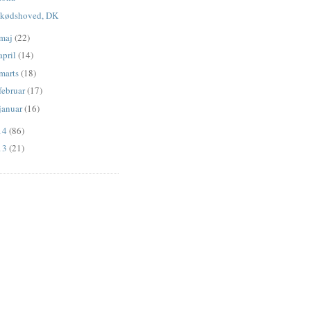
kødshoved, DK
maj
(22)
april
(14)
marts
(18)
februar
(17)
januar
(16)
14
(86)
13
(21)