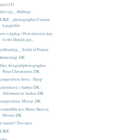
juni
(15)
alvvejs _ Halfway
 LIKE _ photographer Carsten
Langkilde
ost-valgdag / Post-election day
to the Danish par...
ydfrankrig _ South of France
Ommestrup, DK
 like, fotograf/photographer
Peter Christensen, DK
omposition Søvn - Sleep
olonihave i Aarhus DK -
Allotment in Aarhus DK
omposition. Mossø, DK
vindeMik hos Mette Skriver.
Mossø, DK
o mænd / Two men
 LIKE
Rona