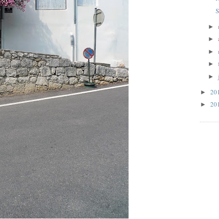
S
►
►
►
►
►
20
►
20
►