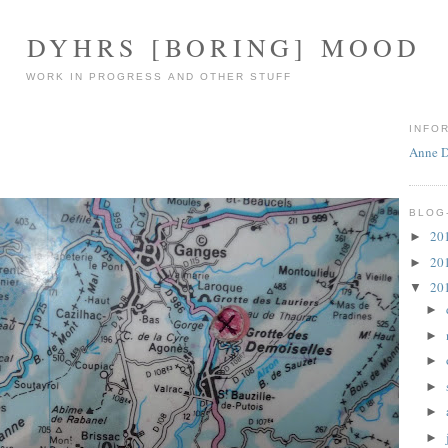
DYHRS [BORING] MOOD
WORK IN PROGRESS AND OTHER STUFF
INFO
Anne 
BLOG
20
►
20
►
20
▼
►
►
►
►
►
►