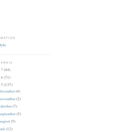
RMATION
Dyhr
-ARKIV
17
(44)
16
(71)
15
(137)
december
(4)
november
(2)
oktober
(7)
september
(5)
august
(5)
juli
(12)