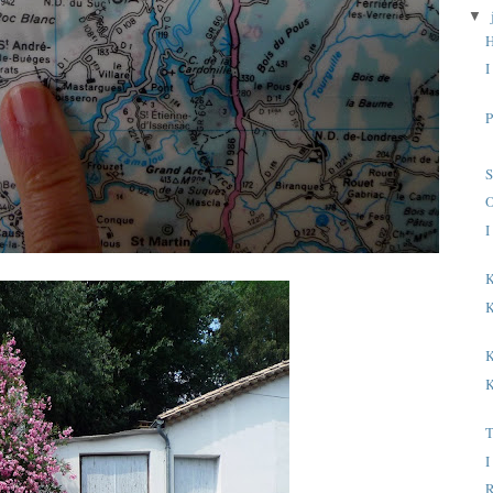
▼
H
I
P
S
I
K
K
K
K
T
I